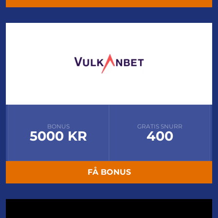
BONUS
GRATIS SNURR
5000 KR
400
FÅ BONUS