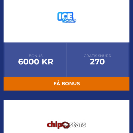
BONUS
GRATIS SNURR
6000 KR
270
FÅ BONUS