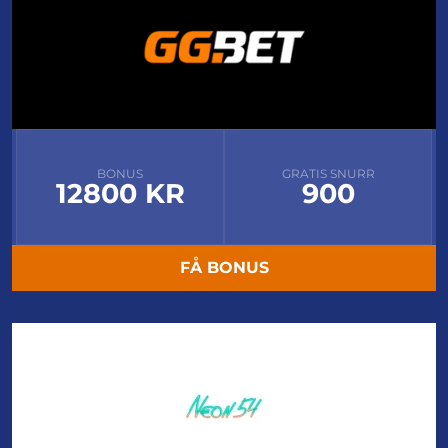
BONUS
GRATIS SNURR
12800 KR
900
FÅ BONUS