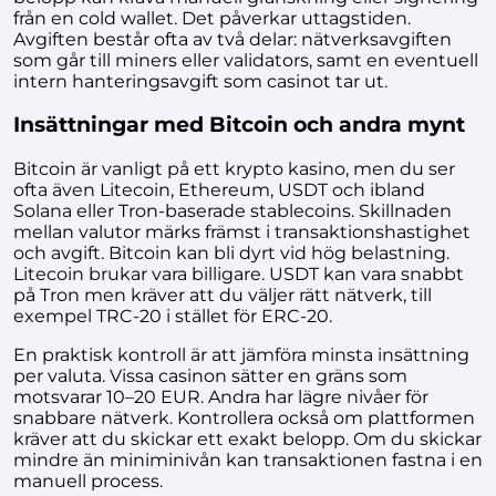
från en cold wallet. Det påverkar uttagstiden.
Avgiften består ofta av två delar: nätverksavgiften
som går till miners eller validators, samt en eventuell
intern hanteringsavgift som casinot tar ut.
Insättningar med Bitcoin och andra mynt
Bitcoin är vanligt på ett krypto kasino, men du ser
ofta även Litecoin, Ethereum, USDT och ibland
Solana eller Tron-baserade stablecoins. Skillnaden
mellan valutor märks främst i transaktionshastighet
och avgift. Bitcoin kan bli dyrt vid hög belastning.
Litecoin brukar vara billigare. USDT kan vara snabbt
på Tron men kräver att du väljer rätt nätverk, till
exempel TRC-20 i stället för ERC-20.
En praktisk kontroll är att jämföra minsta insättning
per valuta. Vissa casinon sätter en gräns som
motsvarar 10–20 EUR. Andra har lägre nivåer för
snabbare nätverk. Kontrollera också om plattformen
kräver att du skickar ett exakt belopp. Om du skickar
mindre än miniminivån kan transaktionen fastna i en
manuell process.