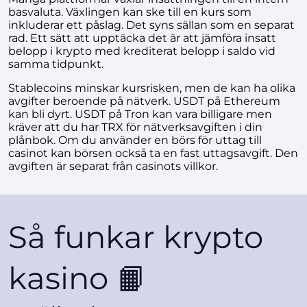
basvaluta. Växlingen kan ske till en kurs som
inkluderar ett påslag. Det syns sällan som en separat
rad. Ett sätt att upptäcka det är att jämföra insatt
belopp i krypto med krediterat belopp i saldo vid
samma tidpunkt.
Stablecoins minskar kursrisken, men de kan ha olika
avgifter beroende på nätverk. USDT på Ethereum
kan bli dyrt. USDT på Tron kan vara billigare men
kräver att du har TRX för nätverksavgiften i din
plånbok. Om du använder en börs för uttag till
casinot kan börsen också ta en fast uttagsavgift. Den
avgiften är separat från casinots villkor.
Så funkar krypto
kasino 📙