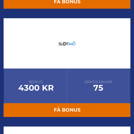
FÅ BONUS
BONUS
GRATIS SNURR
4300 KR
75
FÅ BONUS