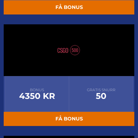
FÅ BONUS
BONUS
GRATIS SNURR
4350 KR
50
FÅ BONUS