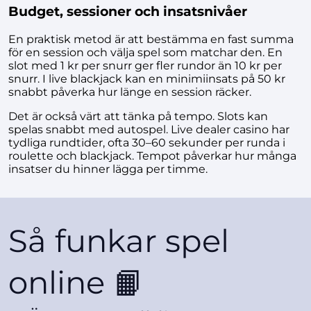
Budget, sessioner och insatsnivåer
En praktisk metod är att bestämma en fast summa
för en session och välja spel som matchar den. En
slot med 1 kr per snurr ger fler rundor än 10 kr per
snurr. I live blackjack kan en minimiinsats på 50 kr
snabbt påverka hur länge en session räcker.
Det är också värt att tänka på tempo. Slots kan
spelas snabbt med autospel. Live dealer casino har
tydliga rundtider, ofta 30–60 sekunder per runda i
roulette och blackjack. Tempot påverkar hur många
insatser du hinner lägga per timme.
Så funkar spel
online 📙