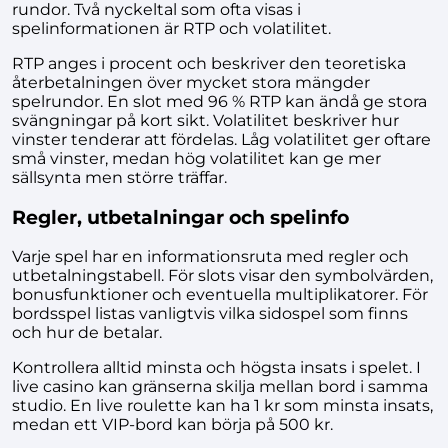
rundor. Två nyckeltal som ofta visas i
spelinformationen är RTP och volatilitet.
RTP anges i procent och beskriver den teoretiska
återbetalningen över mycket stora mängder
spelrundor. En slot med 96 % RTP kan ändå ge stora
svängningar på kort sikt. Volatilitet beskriver hur
vinster tenderar att fördelas. Låg volatilitet ger oftare
små vinster, medan hög volatilitet kan ge mer
sällsynta men större träffar.
Regler, utbetalningar och spelinfo
Varje spel har en informationsruta med regler och
utbetalningstabell. För slots visar den symbolvärden,
bonusfunktioner och eventuella multiplikatorer. För
bordsspel listas vanligtvis vilka sidospel som finns
och hur de betalar.
Kontrollera alltid minsta och högsta insats i spelet. I
live casino kan gränserna skilja mellan bord i samma
studio. En live roulette kan ha 1 kr som minsta insats,
medan ett VIP-bord kan börja på 500 kr.