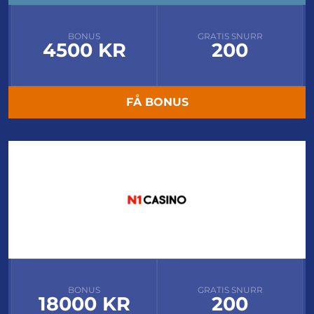
BONUS
GRATIS SNURR
4500 KR
200
FÅ BONUS
BONUS
GRATIS SNURR
18000 KR
200