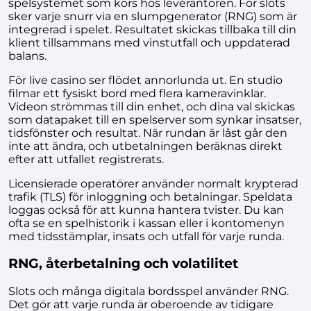
spelsystemet som körs hos leverantören. För slots
sker varje snurr via en slumpgenerator (RNG) som är
integrerad i spelet. Resultatet skickas tillbaka till din
klient tillsammans med vinstutfall och uppdaterad
balans.
För live casino ser flödet annorlunda ut. En studio
filmar ett fysiskt bord med flera kameravinklar.
Videon strömmas till din enhet, och dina val skickas
som datapaket till en spelserver som synkar insatser,
tidsfönster och resultat. När rundan är låst går den
inte att ändra, och utbetalningen beräknas direkt
efter att utfallet registrerats.
Licensierade operatörer använder normalt krypterad
trafik (TLS) för inloggning och betalningar. Speldata
loggas också för att kunna hantera tvister. Du kan
ofta se en spelhistorik i kassan eller i kontomenyn
med tidsstämplar, insats och utfall för varje runda.
RNG, återbetalning och volatilitet
Slots och många digitala bordsspel använder RNG.
Det gör att varje runda är oberoende av tidigare