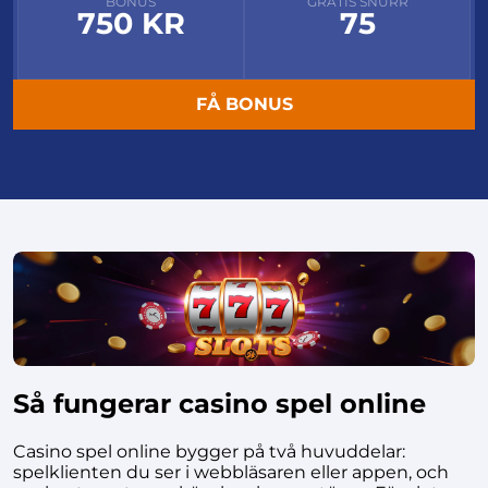
BONUS
GRATIS SNURR
750 KR
75
FÅ BONUS
Så fungerar casino spel online
Casino spel online bygger på två huvuddelar:
spelklienten du ser i webbläsaren eller appen, och