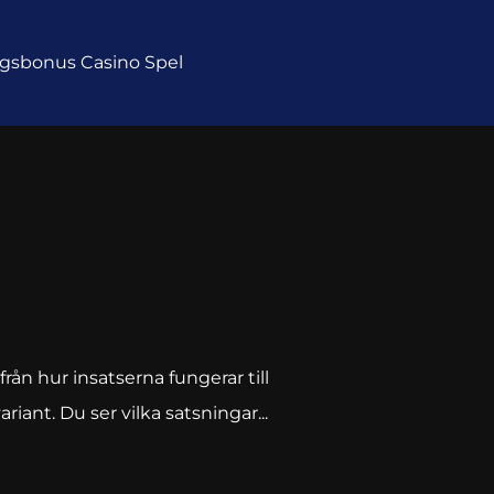
ngsbonus
Casino Spel
rån hur insatserna fungerar till
iant. Du ser vilka satsningar...