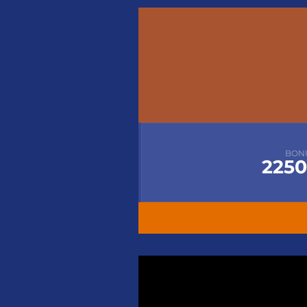
BON
2250