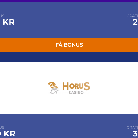
US
GRAT
 KR
FÅ BONUS
US
GRAT
 KR