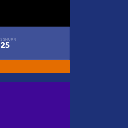
IS SNURR
725