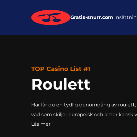
Gratis-snurr.com
Insättni
TOP Casino List #1
Roulett
Här får du en tydlig genomgång av roulett, f
vad som skiljer europeisk och amerikansk var
⌄
Läs mer