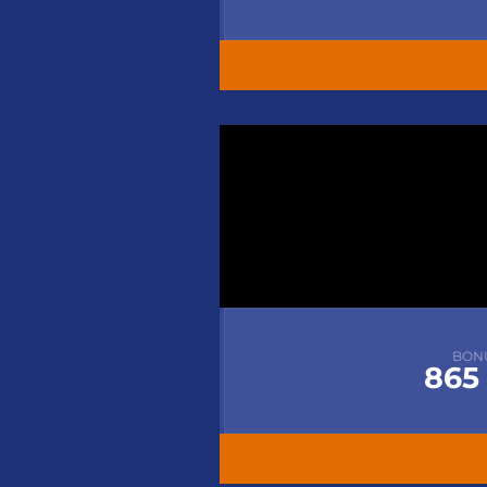
BON
865