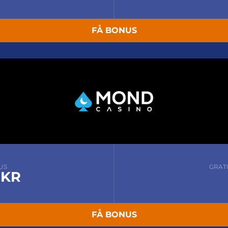
FÅ BONUS
US
GRAT
 KR
FÅ BONUS