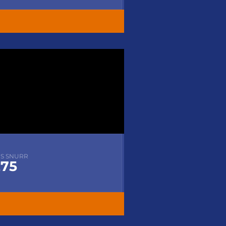
IS SNURR
275