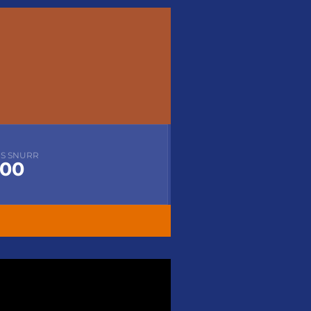
IS SNURR
200