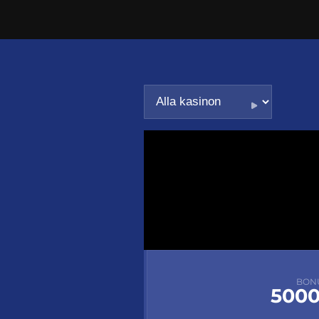
BON
5000