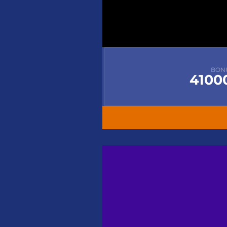
BON
4100